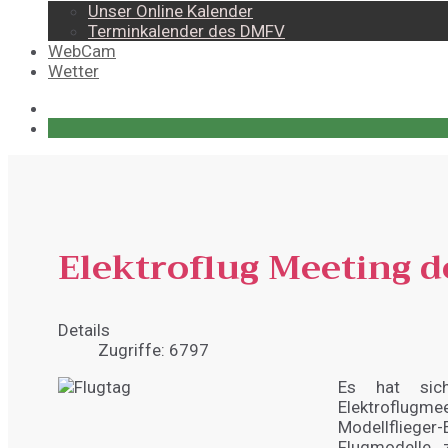
Unser Online Kalender
Terminkalender des DMFV
WebCam
Wetter
Elektroflug Meeting 
Details
Zugriffe: 6797
Es hat sich
Elektroflugm
Modellflieger-
Flugmodelle 