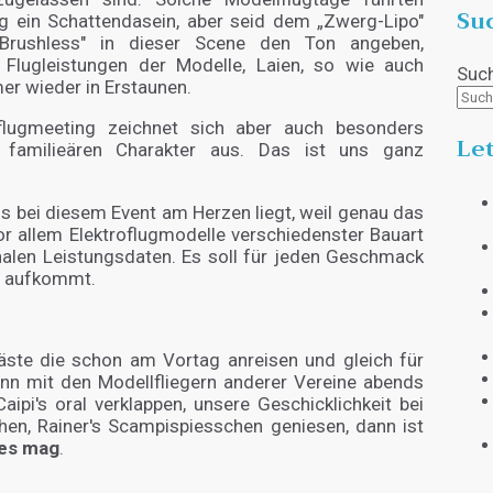
Su
ng ein Schattendasein, aber seid dem „Zwerg-Lipo"
-Brushless" in dieser Scene den Ton angeben,
 Flugleistungen der Modelle, Laien, so wie auch
Suc
er wieder in Erstaunen.
flugmeeting zeichnet sich aber auch besonders
Let
 familieären Charakter aus. Das ist uns ganz
uns bei diesem Event am Herzen liegt, weil genau das
r allem Elektroflugmodelle verschiedenster Bauart
chalen Leistungsdaten. Es soll für jeden Geschmack
e aufkommt.
ste die schon am Vortag anreisen und gleich für
nn mit den Modellfliegern anderer Vereine abends
ipi's oral verklappen, unsere Geschicklichkeit bei
hen, Rainer's Scampispiesschen geniesen, dann ist
 es mag
.