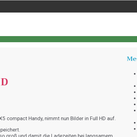
Me
HD
5 compact Handy, nimmt nun Bilder in Full HD auf.
speichert.
t so groß und damit die Ladezeiten bei langsamem