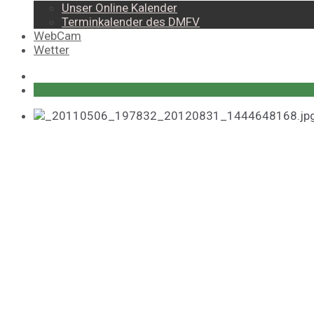
Unser Online Kalender
Terminkalender des DMFV
WebCam
Wetter