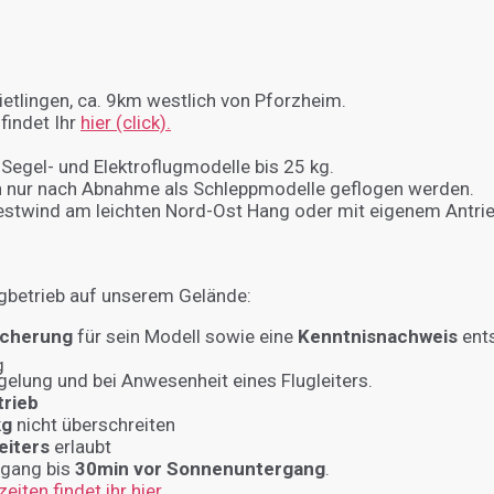
ietlingen, ca. 9km westlich von Pforzheim.
findet Ihr
hier (click).
Segel- und Elektroflugmodelle bis 25 kg.
nur nach Abnahme als Schleppmodelle geflogen werden.
estwind am leichten Nord-Ost Hang oder mit eigenem Antrie
lugbetrieb auf unserem Gelände:
icherung
für sein Modell sowie eine
Kenntnisnachweis
ent
gelung und bei Anwesenheit eines Flugleiters.
trieb
kg
nicht überschreiten
eiters
erlaubt
fgang bis
30min vor Sonnenuntergang
.
ten findet ihr hier
.