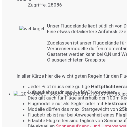
Zugriffe: 28086
Unser Fluggelände liegt südlich von D
Eine etwas detailiertere Anfahrskizze 
Zugelassen ist unser Fluggelände für 
Verbrennermodelle dürfen momentan 
Gestartet werden kann bei O,N und W
O ausgerichteten Graspiste.
In aller Kürze hier die wichtigsten Regeln für den F
Jeder Pilot muss eine gültige
Haftpflichtvers
Luftverkehrsordnung (LuftVO) vorweisen.
Dies gilt auch für Flüge unterhalb der 100m Re
Flugmodelle nur als Segler oder mit
Elektroan
Modelle dürfen das max. Startgewicht von
25
Flugbetrieb ist nur bei Anwesenheit eines
Flugl
Erlaubte Flugzeiten sind täglich von Sonnenau
Die aktuellen
Sonnenaufgang- und Untergangszei